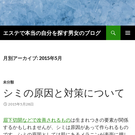
検
エステで本当の自分を探す男女のブログ
索
コ
メインメ
ン
ニュー
テ
ン
月別アーカイブ: 2015年5月
ツ
へ
ス
キ
未分類
ッ
シミの原因と対策について
プ
2015年5月28日
眉下切開などで改善されるもの
は生まれつきの要素が関係
するかもしれませんが、シミは原因があって作られるもの
です。シミの原因としては肌にあるメラニンが表面に押し