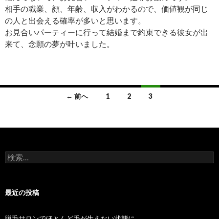
相手の職業、顔、年齢、収入がわかるので、価値観が同じ
の人と出会える確率が多いと思います。
お見合いパーティーに行って結婚まで約束できる彼女が出
来て、念願の夢が叶いました。
投
← 前へ
1
2
3
稿
ナ
ビ
検
ゲ
索:
ー
最近の投稿
シ
ョ
脱毛サロンでほとんど毛が生えない状態に