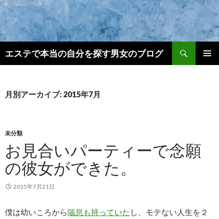
検
エステで本当の自分を探す男女のブログ
索
コ
メインメ
ン
ニュー
テ
ン
月別アーカイブ: 2015年7月
ツ
へ
ス
キ
未分類
ッ
お見合いパーティーで念願
プ
の彼女ができた。
2015年7月21日
僕は幼いころから
喘息も持っていた
し、モテない人生を２