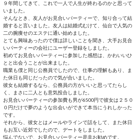
９年間してきて、これで一人で人生が終わるのかと思って
いました。
そんなとき、友人がお見合いパーティーで、知り合って結
婚すると言いました。友人は結婚式むけて、仙台で人気の
二の腕痩せのエステに通い始めました。
とても興味あったので僕は詳しいことを聞き、大手お見合
いパーティーの会社にユーザー登録をしました。
初めてお見合いパーティーに参加した感想は、かわいいひ
とと出会うことが出来ました。
職業も僕と同じ公務員でしたので、仕事の理解もあり、ま
た休日も同じだったので気が合いました。
彼女も結婚するなら、公務員の方がいいと思ってたらし
く、まさに二人とも意気投合しました。
お見合いパーティーの参加費も男が6500円で彼女は２５０
０円だけで夢のような出会いができて本当にうれしかった
です。
それから、彼女とはメールやラインで話をして、また休日
もお互い近郊でしたので、デートをしました。
悩んでないで、お見合いパーティー是非お勧めです。