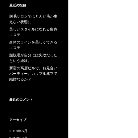
最近の投稿
脱毛サロンでほとんど毛が生
えない状態に
美しいスタイルになれる痩身
エステ
身体のラインを美しくできる
エステ
髭脱毛が自分には失敗だった
という経験。
新宿の高層ビルで、お見合い
パーティー。カップル成立で
結婚なるか？
最近のコメント
アーカイブ
2018年8月