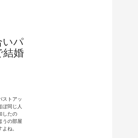
合いパ
で結婚
バストアッ
ほぼ同じ人
加したの
ほうの部屋
すよね。