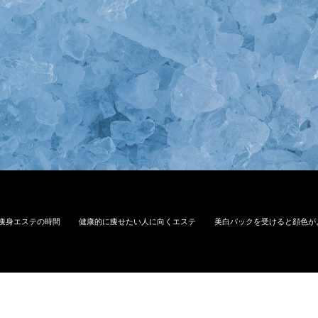
痩身エステの時間
健康的に痩せたい人に向くエステ
美白パックを受けると顔色が