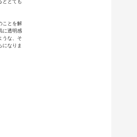
るととても
のことを解
肌に透明感
ような、そ
ちになりま