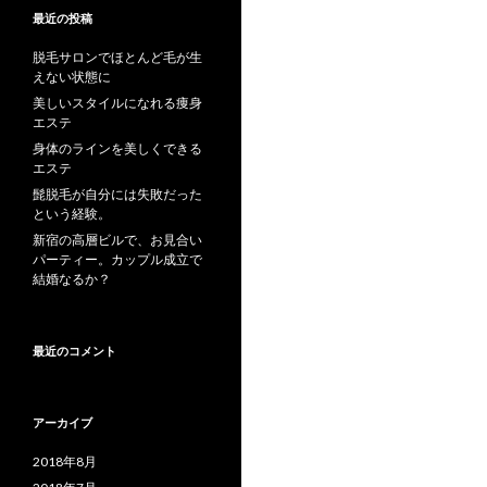
最近の投稿
脱毛サロンでほとんど毛が生
えない状態に
美しいスタイルになれる痩身
エステ
身体のラインを美しくできる
エステ
髭脱毛が自分には失敗だった
という経験。
新宿の高層ビルで、お見合い
パーティー。カップル成立で
結婚なるか？
最近のコメント
アーカイブ
2018年8月