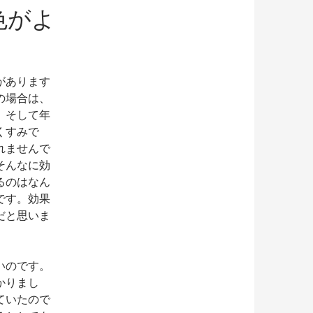
色がよ
があります
の場合は、
。そして年
くすみで
れませんで
そんなに効
るのはなん
です。効果
だと思いま
いのです。
かりまし
ていたので