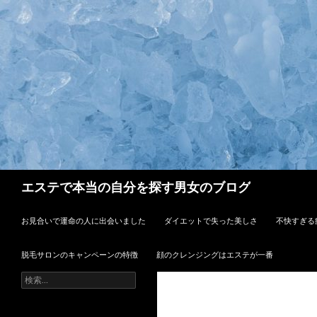
検
エステで本当の自分を探す男女のブログ
索
コンテンツへスキップ
お見合いで運命の人に出会いました
ダイエットで失った美しさ
不快すぎる
脱毛サロンのキャンペーンの特徴
顔のクレンジングはエステが一番
検
索: