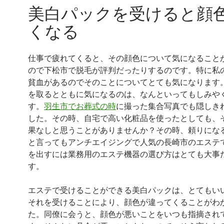
美白パックを受けると顔
くなる
仕事で疲れてくると、その顔色について気になること
ので下松市で脱毛が評判だったりするのです。特に私
貧血があるのでそのことについてとても気になります
を取るとともに気になるのは、なんといってもしみや
す。
羽生市でお葬式の時
に撮った集合写真でも隠しき
した。その時、自宅で高い化粧品を使ったとしても、
果なしと思うことがありませんか？その時、頼りにな
と言ってもアンチエイジングで人気の長崎市のエステ
を出すには業務用のエステ機器の選び方はとても大事
す。
エステで受けることができる美白パックは、とてもい
それを受けることにより、顔色が違ってくることがわ
た。同僚に会うと、顔色が悪いことをいつも指摘され